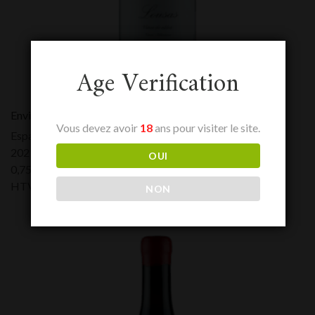
Age Verification
Envinate Lousas Vinas de Aldea
Vous devez avoir
18
ans pour visiter le site.
España - Galicia
2021
OUI
0,75 L
HTVA:
17,00
€
NON