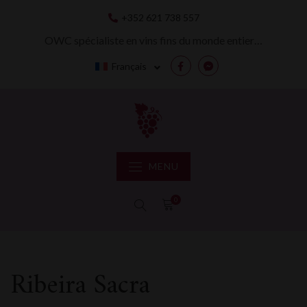
Skip
+352 621 738 557
to
content
OWC spécialiste en vins fins du monde entier…
Français
Facebook
Messenger
MENU
0
Ribeira Sacra