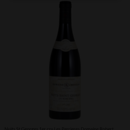
Nuits St Georges 1er cru Les Perrieres Domaine Robert