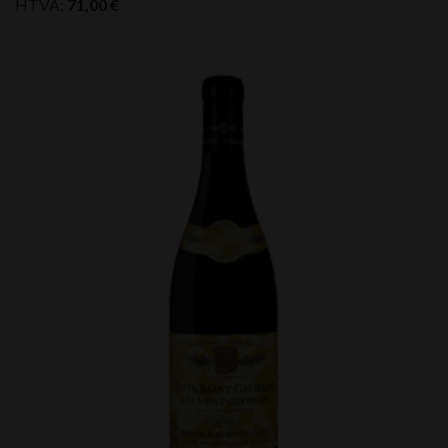
HTVA:
71,00
€