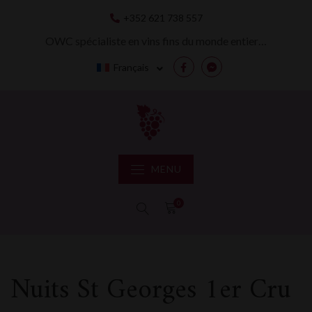
Skip
+352 621 738 557
to
content
OWC spécialiste en vins fins du monde entier…
Français
Facebook
Messenger
MENU
0
Nuits St Georges 1er Cru