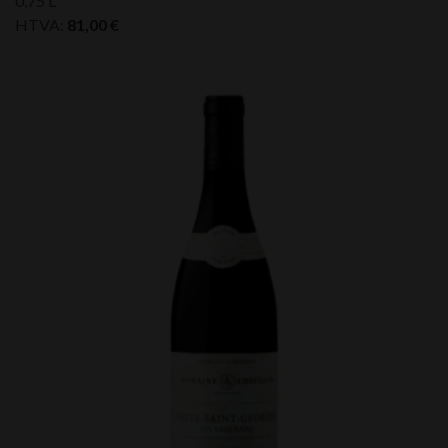
0,75 L
HTVA:
81,00
€