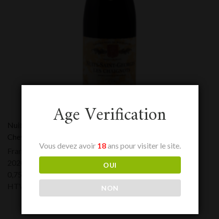
Age Verification
Nuits St Georges 1er cru Les Chaignots Domaine Robert
Chevillon
Vous devez avoir
18
ans pour visiter le site.
France - Bourgogne
2020
OUI
0,75 L
HTVA:
71,00
€
NON