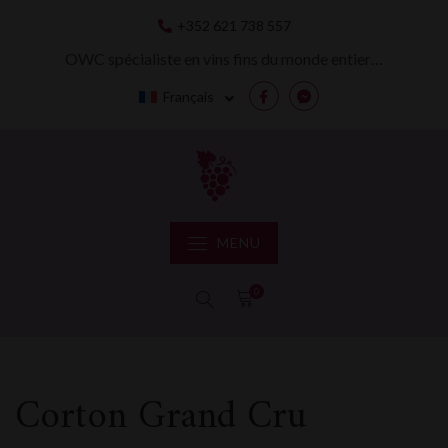
Skip
+352 621 738 557
to
content
OWC spécialiste en vins fins du monde entier…
Français
Facebook
Messenger
MENU
0
Corton Grand Cru