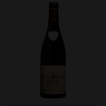
Corton Bressandes Grand Cru Domaine Dubreuil Fontaine