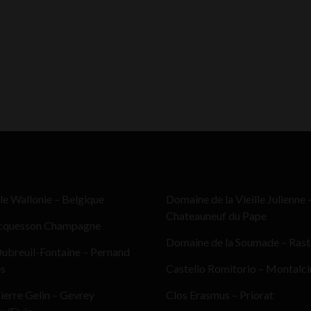
le Wallonie – Belgique
Domaine de la Vieille Julienne 
Chateauneuf du Pape
cquesson Champagne
Domaine de la Soumade – Ras
ubreuil-Fontaine – Pernand
es
Castello Romitorio – Montalc
erre Gelin – Gevrey
Clos Erasmus – Priorat