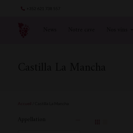
Skip
+352 621 738 557
to
content
News
Notre cave
Nos vins
Castilla La Mancha
Accueil
/ Castilla La Mancha
Appellation