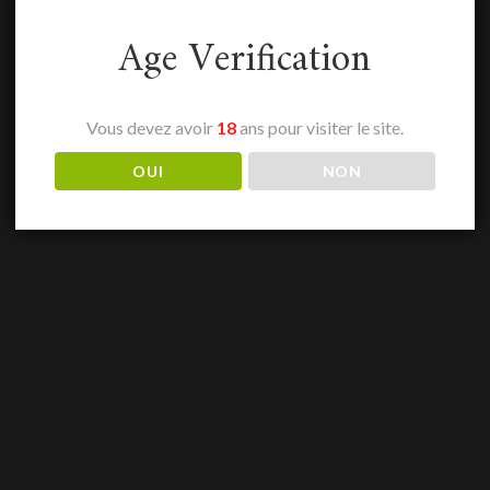
Age Verification
Vous devez avoir
18
ans pour visiter le site.
OUI
NON