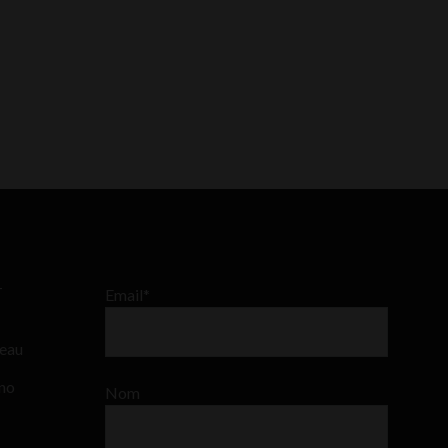
–
Email*
teau
ino
Nom