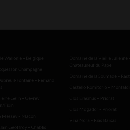
le Wallonie – Belgique
Domaine de la Vieille Julienne 
Chateauneuf du Pape
cquesson Champagne
Domaine de la Soumade – Ras
ubreuil-Fontaine – Pernand
es
Castello Romitorio – Montalc
erre Gelin – Gevrey
Clos Erasmus – Priorat
n/Fixin
Clos Mogador – Priorat
e Messey – Macon
Vina Nora – Rias Baixas
ain Geoffroy – Chablis