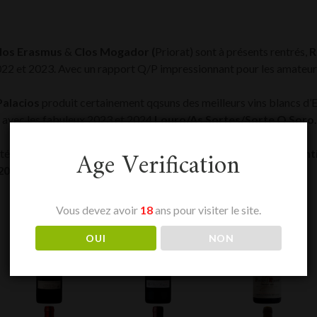
los Erasmus
&
Clos Mogador (
Priorat) sont à présents rentrés,
R
2022 et 2023. Avec un rapport Q/P impressionnant pour les amate
Palacios
produit certainement qqsuns des meilleurs vins blancs d’
e avec les fabuleux 2023 et 2024
Louro/As Sortes/Sorte O Soro
Age Verification
ôté de la sortie de la gamme 2026 de
Vega Sicilia. Alion 2022, Pin
 2016
sont dès à présent dispos.
Vous devez avoir
18
ans pour visiter le site.
OUI
NON