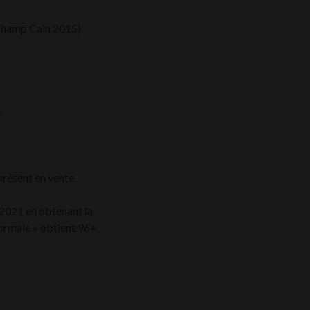
Champ Cain 2015).
.
présent en vente.
 2021 en obtenant la
normale » obtient 96+