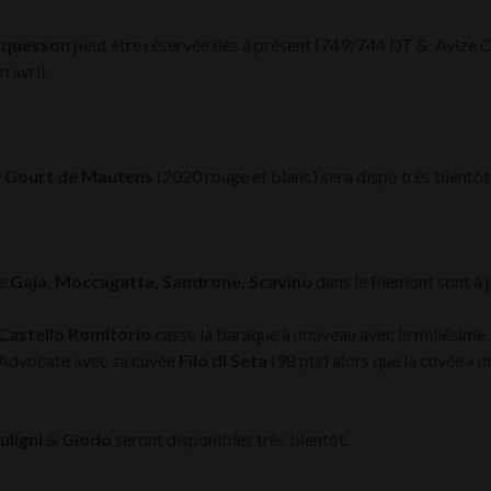
cquesson
peut être réservée dès à présent (749/744 DT & Avize 
n avril.
e
Gourt de Mautens
(2020 rouge et blanc) sera dispo très bientôt
de
Gaja, Moccagatta, Sandrone, Scavino
dans le Piemont sont à 
Castello Romitorio
casse la baraque à nouveau avec le millésime
 Advocate avec sa cuvée
Filo di Seta
(98 pts) alors que la cuvée « 
uligni
&
Giodo
seront disponibles très bientôt.