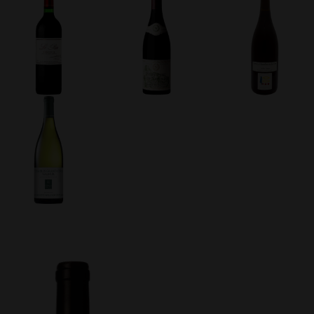
k
odon
ail
Partager