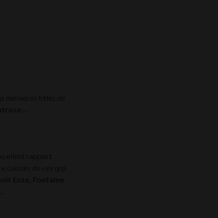
s dernières btles de
ontrose…
xcellent rapport
re caisses de ces qqs
oit Ente, Fontaine
re…