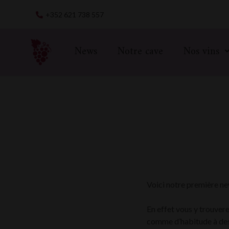
Skip
+352 621 738 557
to
content
News
Notre cave
Nos vins
Voici notre première ne
En effet vous y trouver
comme d’habitude à des 