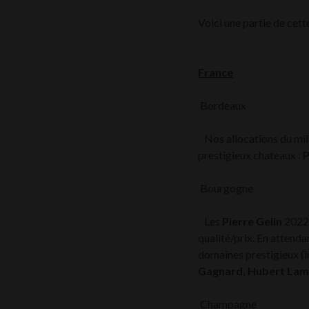
Voici une partie de cet
France
Bordeaux
Nos allocations du mill
prestigieux chateaux :
P
Bourgogne
Les
Pierre Gelin
2022
qualité/prix. En attend
domaines prestigieux (in
Gagnard, Hubert Lamy
Champagne