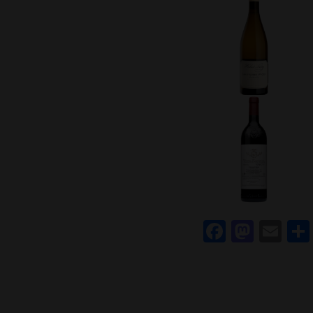
Faceboo
Mast
Em