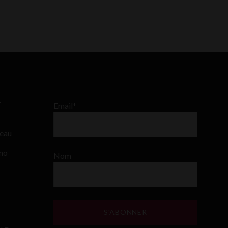
–
Email*
teau
ino
Nom