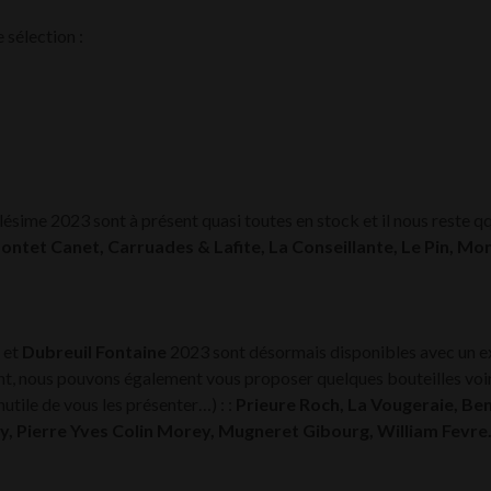
te sélection :
ésime 2023 sont à présent quasi toutes en stock et il nous reste qq
ontet Canet, Carruades & Lafite, La Conseillante, Le Pin, M
 et
Dubreuil Fontaine
2023 sont désormais disponibles avec un e
ant, nous pouvons également vous proposer quelques bouteilles voi
utile de vous les présenter…) : :
Prieure Roch, La Vougeraie, Ben
, Pierre Yves Colin Morey, Mugneret Gibourg, William Fev