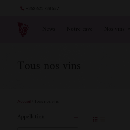
Skip
+352 621 738 557
to
content
News
Notre cave
Nos vins
Tous nos vins
Accueil
/ Tous nos vins
Appellation