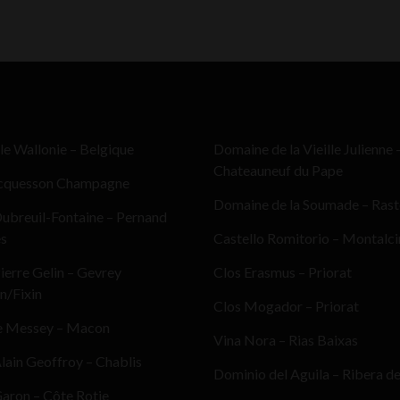
le Wallonie – Belgique
Domaine de la Vieille Julienne 
Chateauneuf du Pape
cquesson Champagne
Domaine de la Soumade – Ras
ubreuil-Fontaine – Pernand
es
Castello Romitorio – Montalc
erre Gelin – Gevrey
Clos Erasmus – Priorat
n/Fixin
Clos Mogador – Priorat
e Messey – Macon
Vina Nora – Rias Baixas
ain Geoffroy – Chablis
Dominio del Aguila – Ribera d
aron – Côte Rotie