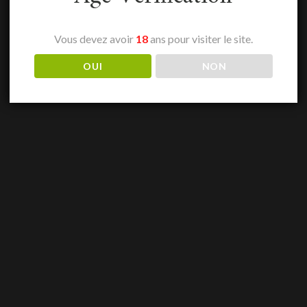
Vous devez avoir
18
ans pour visiter le site.
OUI
NON