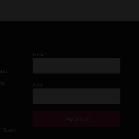
–
Email*
teau
ino
Nom
el Duero