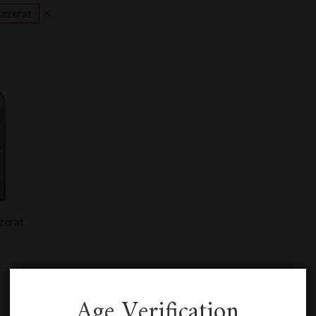
azerat
zerat
Age Verification