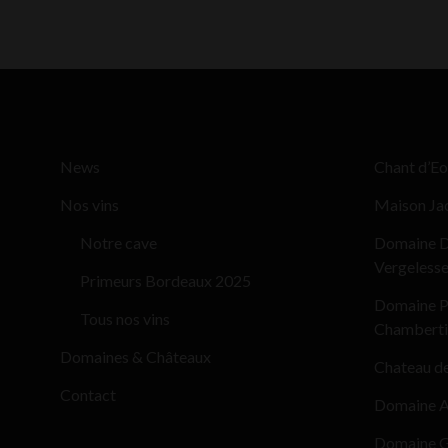
News
Chant d’Eo
Nos vins
Maison Ja
Notre cave
Domaine D
Vergeless
Primeurs Bordeaux 2025
Domaine Pi
Tous nos vins
Chamberti
Domaines & Châteaux
Chateau d
Contact
Domaine Al
Domaine G