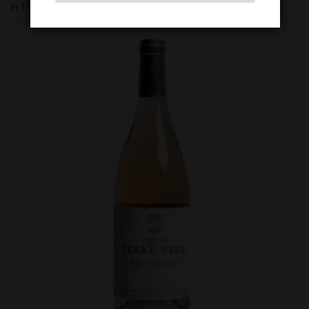
HTVA:
34,00
€