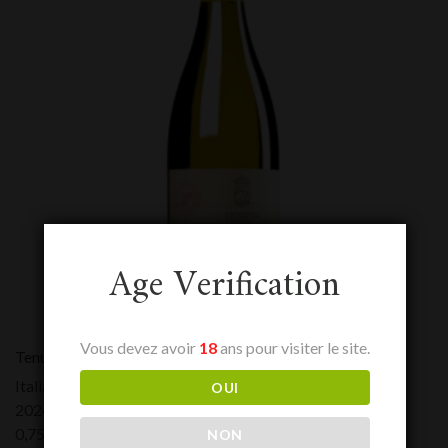
Age Verification
Vous devez avoir
18
ans pour visiter le site.
Tenuta Delle Terre Nere Etna Bianco Calderara Sottana
Italia - Sicilia
OUI
2024
0,75 L
NON