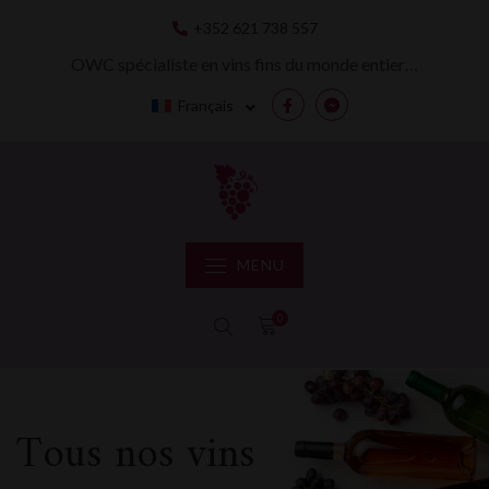
Skip
+352 621 738 557
to
content
OWC spécialiste en vins fins du monde entier…
Français
Facebook
Messenger
MENU
0
Tous nos vins