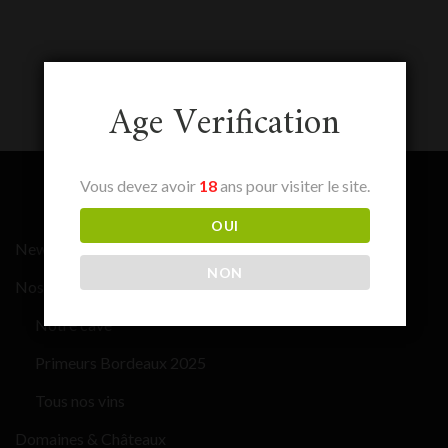
Age Verification
Vous devez avoir
18
ans pour visiter le site.
OUI
News
NON
Nos vins
Notre cave
Primeurs Bordeaux 2025
Tous nos vins
Domaines & Châteaux