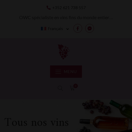
Skip
+352 621 738 557
to
content
OWC spécialiste en vins fins du monde entier…
Français
Facebook
Messenger
MENU
0
Tous nos vins