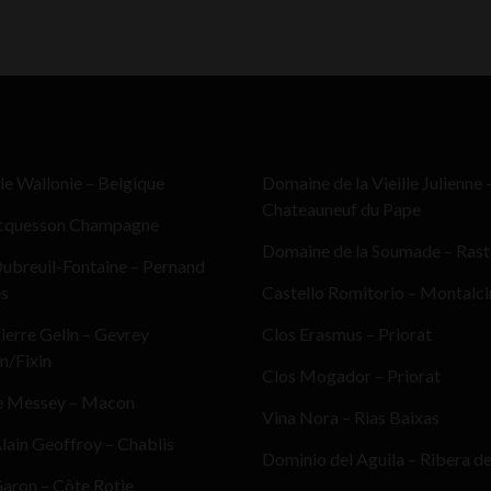
le Wallonie – Belgique
Domaine de la Vieille Julienne 
Chateauneuf du Pape
cquesson Champagne
Domaine de la Soumade – Ras
ubreuil-Fontaine – Pernand
es
Castello Romitorio – Montalc
erre Gelin – Gevrey
Clos Erasmus – Priorat
n/Fixin
Clos Mogador – Priorat
e Messey – Macon
Vina Nora – Rias Baixas
ain Geoffroy – Chablis
Dominio del Aguila – Ribera d
aron – Côte Rotie