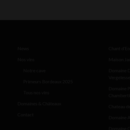
News
Chant d’Eo
Nos vins
Maison Ja
Notre cave
Domaine D
Vergeless
Primeurs Bordeaux 2025
Domaine Pi
Tous nos vins
Chamberti
Domaines & Châteaux
Chateau d
Contact
Domaine Al
Domaine G