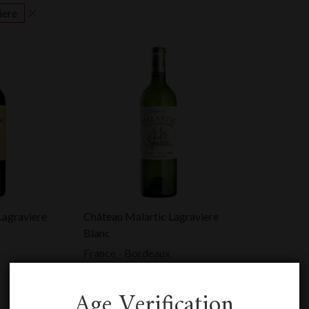
iere
Lagraviere
Château Malartic Lagraviere
Blanc
France - Bordeaux
2025
0,75 L
Age Verification
HTVA:
48,00
€