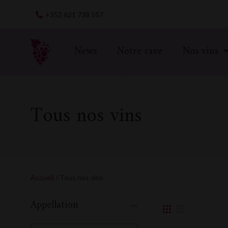
Skip
+352 621 738 557
to
content
News
Notre cave
Nos vins
Tous nos vins
Accueil
/ Tous nos vins
Appellation