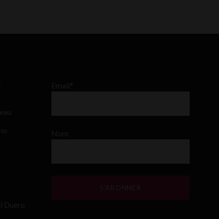
–
Email*
teau
ino
Nom
el Duero