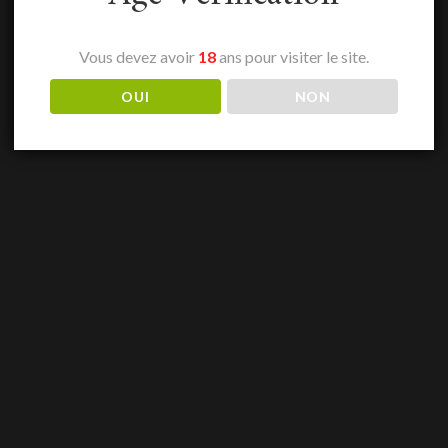
Vous devez avoir
18
ans pour visiter le site.
OUI
NON