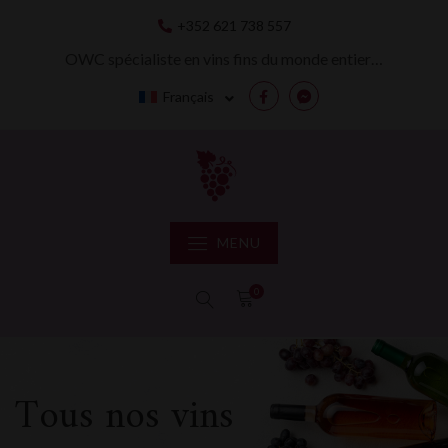
Skip
+352 621 738 557
to
content
OWC spécialiste en vins fins du monde entier…
Français
Facebook
Messenger
MENU
0
Tous nos vins