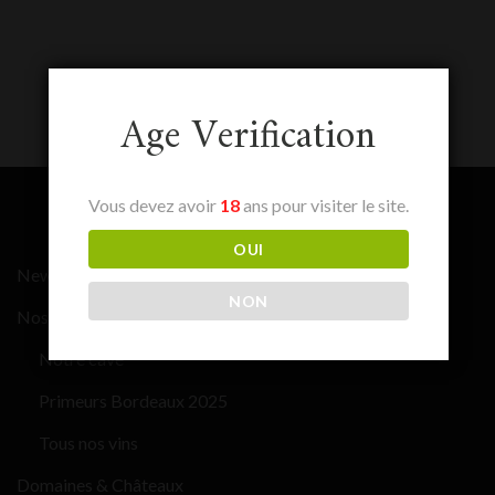
Age Verification
Vous devez avoir
18
ans pour visiter le site.
OUI
News
NON
Nos vins
Notre cave
Primeurs Bordeaux 2025
Tous nos vins
Domaines & Châteaux