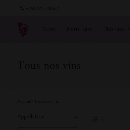
Skip
+352 621 738 557
to
content
News
Notre cave
Nos vins
Tous nos vins
Accueil
/ Tous nos vins
Appellation