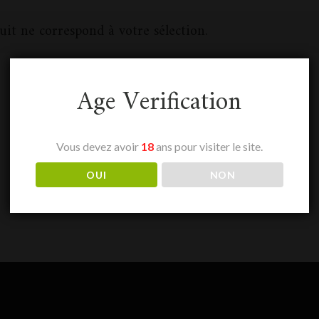
it ne correspond à votre sélection.
Age Verification
Vous devez avoir
18
ans pour visiter le site.
OUI
NON