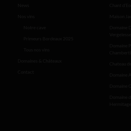
News
Chant d’Eo
Nos vins
Maison Ja
Notre cave
Domaine D
Vergeless
Primeurs Bordeaux 2025
Domaine Pi
Tous nos vins
Chamberti
Domaines & Châteaux
Chateau d
Contact
Domaine Al
Domaine G
Domaine d
Hermitag