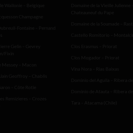
le Wallonie – Belgique
Domaine de la Vieille Julienne 
Chateauneuf du Pape
cquesson Champagne
Domaine de la Soumade – Ras
ubreuil-Fontaine – Pernand
es
Castello Romitorio – Montalc
erre Gelin – Gevrey
Clos Erasmus – Priorat
n/Fixin
Clos Mogador – Priorat
e Messey – Macon
Vina Nora – Rias Baixas
ain Geoffroy – Chablis
Dominio del Aguila – Ribera d
aron – Côte Rotie
Dominio de Atauta – Ribera de
es Remizieres – Crozes
Tara – Atacama (Chile)
e