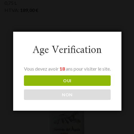
0,75 L
HTVA:
189,00
€
Age Verification
Vous devez avoir
18
ans pour visiter le site.
OUI
NON