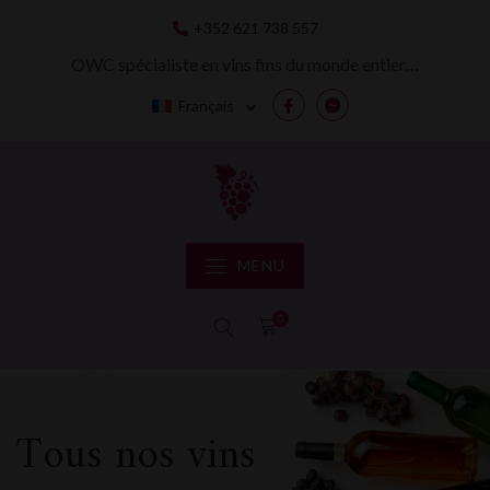
Skip
+352 621 738 557
to
content
OWC spécialiste en vins fins du monde entier…
Français
Facebook
Messenger
MENU
0
Tous nos vins