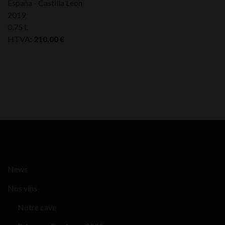
España - Castilla Leon
2019
0,75 L
HTVA:
210,00
€
News
Nos vins
Notre cave