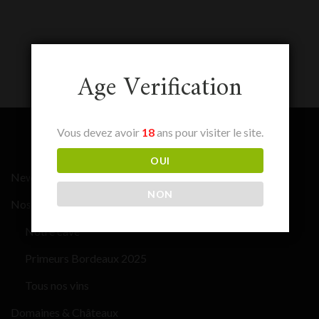
Age Verification
Vous devez avoir
18
ans pour visiter le site.
OUI
News
NON
Nos vins
Notre cave
Primeurs Bordeaux 2025
Tous nos vins
Domaines & Châteaux