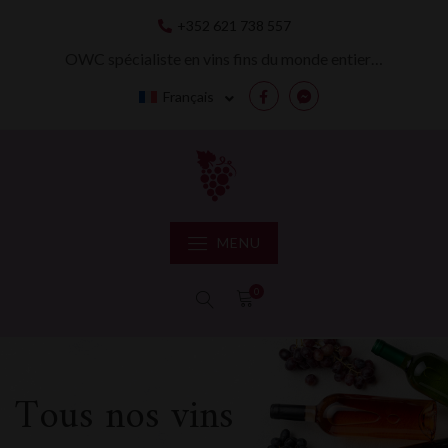
Skip
+352 621 738 557
to
content
OWC spécialiste en vins fins du monde entier…
Français
Facebook
Messenger
MENU
0
Tous nos vins