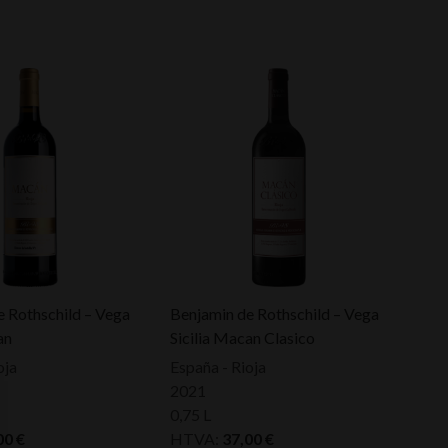
e Rothschild – Vega
Benjamin de Rothschild – Vega
an
Sicilia Macan Clasico
oja
España - Rioja
2021
0,75 L
00
€
HTVA:
37,00
€