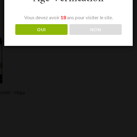
Vous devez avoir
18
ans pour visiter le site.
OUI
NON
child – Vega