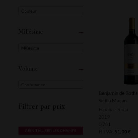
Couleur
Millésime
Millesime
Volume
Contenance
Benjamin de Roths
Sicilia Macan
Filtrer par prix
España - Rioja
2019
0,75 L
RÉINITIALISER LES CHAMPS
HTVA:
51,00
€