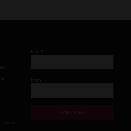
–
Email*
teau
ino
Nom
el Duero