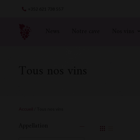
Skip
+352 621 738 557
to
content
News
Notre cave
Nos vins
Tous nos vins
Accueil
/ Tous nos vins
Appellation