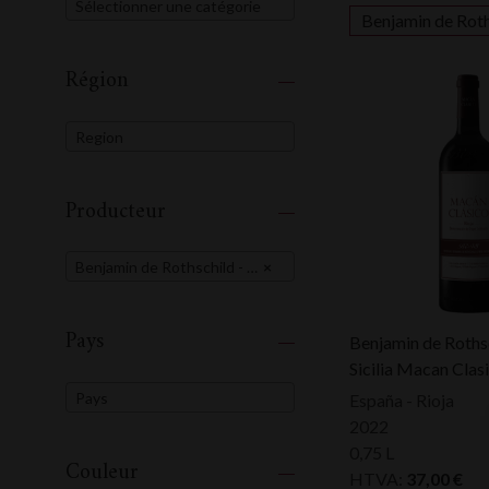
Sélectionner une catégorie
Benjamin de Roths
Région
Region
Producteur
Benjamin de Rothschild - Vega Sicilia
×
Pays
Benjamin de Roths
Sicilia Macan Clas
Pays
España - Rioja
2022
0,75 L
Couleur
HTVA:
37,00
€