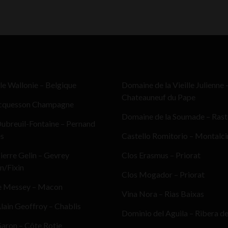
le Wallonie – Belgique
Domaine de la Vieille Julienne 
Chateauneuf du Pape
cquesson Champagne
Domaine de la Soumade – Ras
ubreuil-Fontaine – Pernand
es
Castello Romitorio – Montalc
erre Gelin – Gevrey
Clos Erasmus – Priorat
n/Fixin
Clos Mogador – Priorat
e Messey – Macon
Vina Nora – Rias Baixas
ain Geoffroy – Chablis
Dominio del Aguila – Ribera d
aron – Côte Rotie