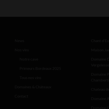
News
Chant d’Eo
Nos vins
Maison Ja
Notre cave
Domaine D
Vergeless
Primeurs Bordeaux 2025
Domaine Pi
Tous nos vins
Chamberti
Domaines & Châteaux
Chateau d
Contact
Domaine Al
Domaine G