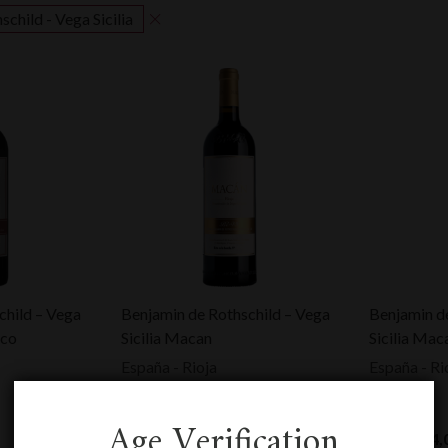
child - Vega Sicilia
child – Vega
Benjamin de Rothschild – Vega
Benjamin d
ico
Sicilia Macan
Sicilia Mac
España - Rioja
España - Ri
2021
2020
0,75 L
0,75 L
Age Verification
HTVA:
61,00
€
HTVA:
54,