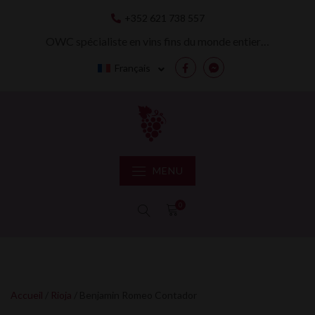
Skip
+352 621 738 557
to
content
OWC spécialiste en vins fins du monde entier…
Français
Facebook
Messenger
MENU
0
Accueil
/
Rioja
/ Benjamin Romeo Contador