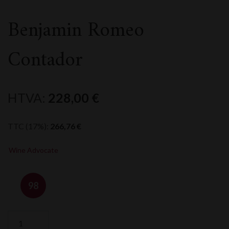
Benjamin Romeo
Contador
HTVA:
228,00
€
TTC (17%):
266,76
€
Wine Advocate
98
quantité
de