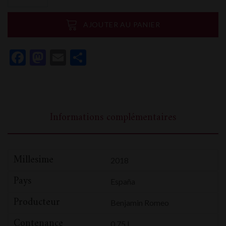
Benjamin
Romeo
AJOUTER AU PANIER
Contador
Facebook
Mastodon
Email
Partager
Informations complémentaires
Millesime
2018
Pays
España
Producteur
Benjamin Romeo
Contenance
0,75 L