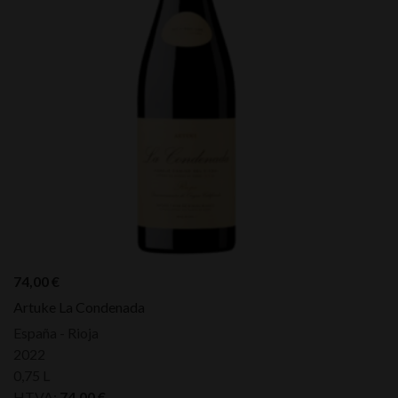
74,00
€
Artuke La Condenada
España - Rioja
2022
0,75 L
HTVA:
74,00
€