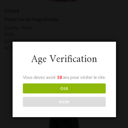
17,50
€
Muga Flor de Muga Rosado
España - Rioja
2025
0,75 L
HTVA:
17,50
€
Age Verification
Vous devez avoir
18
ans pour visiter le site.
OUI
NON