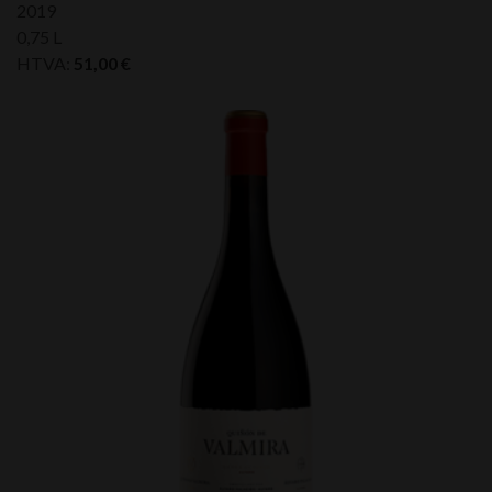
2019
0,75 L
HTVA:
51,00
€